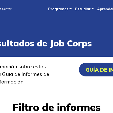
Skip
s Center
Programas
Estudiar
Aprende
to
main
content
sultados de Job Corps
rmación sobre estos
GUÍA DE 
a Guía de informes de
formación.
Filtro de informes