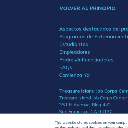
VOLVER AL PRINCIPIO
Aspectos destacados del p
Programas de Entrenamient
Estudiantes
Empleadores
Padres/Influenciadores
FAQs
Comienza Ya
Treasure Island Job Corps Cen
Treasure Island Job Corps Center
351 H Avenue, Bldg 442
San Francisco, CA 94130
This website stores cookies on your compu
on this website and through other media. To