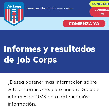
Skip
CONECTAR
Treasure Island Job Corps Center
to
COMIENZ
Treasure Island Job Corps Center
YA
main
content
COMIENZA YA
Programas
Informes y resultados
Vida En El Campus Universita
de Job Corps
Habilidades académicas
Viaje de la carrera
¿Desea obtener más información sobre
estos informes? Explore nuestra Guía de
Estudiar
informes de OMS para obtener más
información.
Programas de Entrenamient