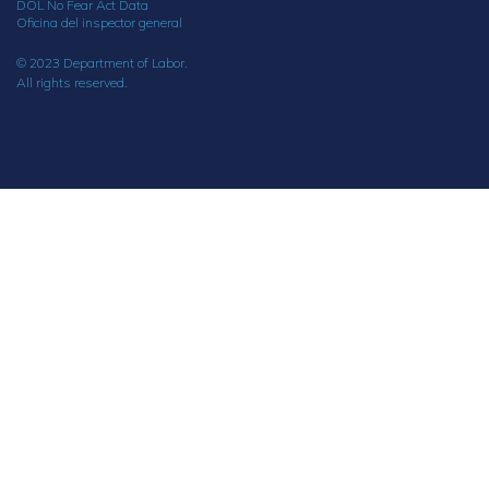
DOL No Fear Act Data
Oficina del inspector general
© 2023 Department of Labor.
All rights reserved.